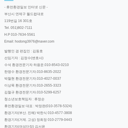
- 휴먼환경일보 인터넷 신문 -
부산시 연제구 월드컵대로
119번길 16 301호
Tel. 051)802-7111
H.P 010-7634-5561
Email: hodong3976@naver.com
발행인 겸 편집인 : 김동호
선임기자 : 김정수(변호사)
수석 환경전문기자 하용운.010-8543-0210
한명수 환경전문기자.010-8635-2022
박철현 환경전문기자.010-4027-0037
이상묵 환경전문기자.010-2655-3323
김철규 환경전문기자.010-5299-6257
청소년보호책임자 : 류정순
휴먼환경일보 대표 : 박정완(010-3578-5324)
환경기자(부산. 진해) 박한식 010-4577-3808
환경기자(거제. 고성) 정희정 010-2779-0443
환경기자(여성단장) 김서윤