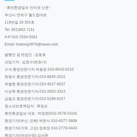
- 휴먼환경일보 인터넷 신문 -
부산시 연제구 월드컵대로
119번길 16 301호
Tel. 051)802-7111
H.P 010-7634-5561
Email: hodong3976@naver.com
발행인 겸 편집인 : 김동호
선임기자 : 김정수(변호사)
수석 환경전문기자 하용운.010-8543-0210
한명수 환경전문기자.010-8635-2022
박철현 환경전문기자.010-4027-0037
이상묵 환경전문기자.010-2655-3323
김철규 환경전문기자.010-5299-6257
청소년보호책임자 : 류정순
휴먼환경일보 대표 : 박정완(010-3578-5324)
환경기자(부산. 진해) 박한식 010-4577-3808
환경기자(거제. 고성) 정희정 010-2779-0443
환경기자(여성단장) 김서윤