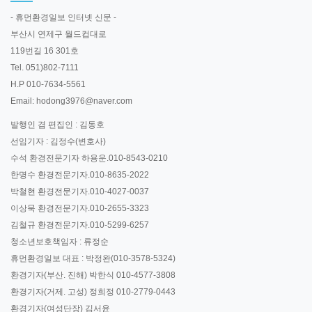
- 휴먼환경일보 인터넷 신문 -
부산시 연제구 월드컵대로
119번길 16 301호
Tel. 051)802-7111
H.P 010-7634-5561
Email: hodong3976@naver.com
발행인 겸 편집인 : 김동호
선임기자 : 김정수(변호사)
수석 환경전문기자 하용운.010-8543-0210
한명수 환경전문기자.010-8635-2022
박철현 환경전문기자.010-4027-0037
이상묵 환경전문기자.010-2655-3323
김철규 환경전문기자.010-5299-6257
청소년보호책임자 : 류정순
휴먼환경일보 대표 : 박정완(010-3578-5324)
환경기자(부산. 진해) 박한식 010-4577-3808
환경기자(거제. 고성) 정희정 010-2779-0443
환경기자(여성단장) 김서윤