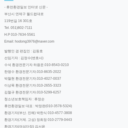
- 휴먼환경일보 인터넷 신문 -
부산시 연제구 월드컵대로
119번길 16 301호
Tel. 051)802-7111
H.P 010-7634-5561
Email: hodong3976@naver.com
발행인 겸 편집인 : 김동호
선임기자 : 김정수(변호사)
수석 환경전문기자 하용운.010-8543-0210
한명수 환경전문기자.010-8635-2022
박철현 환경전문기자.010-4027-0037
이상묵 환경전문기자.010-2655-3323
김철규 환경전문기자.010-5299-6257
청소년보호책임자 : 류정순
휴먼환경일보 대표 : 박정완(010-3578-5324)
환경기자(부산. 진해) 박한식 010-4577-3808
환경기자(거제. 고성) 정희정 010-2779-0443
환경기자(여성단장) 김서윤