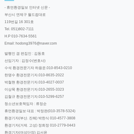
- 휴먼환경일보 인터넷 신문 -
부산시 연제구 월드컵대로
119번길 16 301호
Tel. 051)802-7111
H.P 010-7634-5561
Email: hodong3976@naver.com
발행인 겸 편집인 : 김동호
선임기자 : 김정수(변호사)
수석 환경전문기자 하용운.010-8543-0210
한명수 환경전문기자.010-8635-2022
박철현 환경전문기자.010-4027-0037
이상묵 환경전문기자.010-2655-3323
김철규 환경전문기자.010-5299-6257
청소년보호책임자 : 류정순
휴먼환경일보 대표 : 박정완(010-3578-5324)
환경기자(부산. 진해) 박한식 010-4577-3808
환경기자(거제. 고성) 정희정 010-2779-0443
환경기자(여성단장) 김서윤