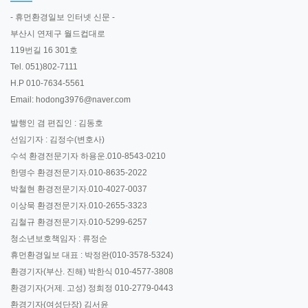
- 휴먼환경일보 인터넷 신문 -
부산시 연제구 월드컵대로
119번길 16 301호
Tel. 051)802-7111
H.P 010-7634-5561
Email: hodong3976@naver.com
발행인 겸 편집인 : 김동호
선임기자 : 김정수(변호사)
수석 환경전문기자 하용운.010-8543-0210
한명수 환경전문기자.010-8635-2022
박철현 환경전문기자.010-4027-0037
이상묵 환경전문기자.010-2655-3323
김철규 환경전문기자.010-5299-6257
청소년보호책임자 : 류정순
휴먼환경일보 대표 : 박정완(010-3578-5324)
환경기자(부산. 진해) 박한식 010-4577-3808
환경기자(거제. 고성) 정희정 010-2779-0443
환경기자(여성단장) 김서윤